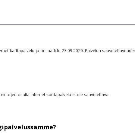
net-karttapalvelu ja on laadittu 23.09.2020. Palvelun saavutettavuuden
intojen osalta Internet-karttapalvelu ei ole saavutettava.
gipalvelussamme?