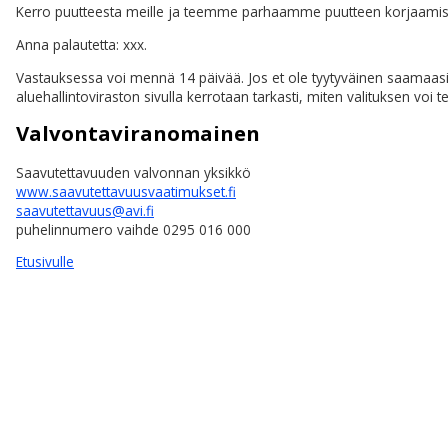
Kerro puutteesta meille ja teemme parhaamme puutteen korjaamis
Anna palautetta: xxx.
Vastauksessa voi mennä 14 päivää. Jos et ole tyytyväinen saamaasi 
aluehallintoviraston sivulla kerrotaan tarkasti, miten valituksen voi t
Valvontaviranomainen
Saavutettavuuden valvonnan yksikkö
www.saavutettavuusvaatimukset.fi
saavutettavuus@avi.fi
puhelinnumero vaihde 0295 016 000
Etusivulle