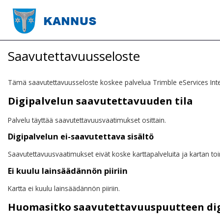
Saavutettavuusseloste
Tämä saavutettavuusseloste koskee palvelua Trimble eServices Inter
Digipalvelun saavutettavuuden tila
Palvelu täyttää saavutettavuusvaatimukset osittain.
Digipalvelun ei-saavutettava sisältö
Saavutettavuusvaatimukset eivät koske karttapalveluita ja kartan toim
Ei kuulu lainsäädännön piiriin
Kartta ei kuulu lainsäädännön piiriin.
Huomasitko saavutettavuuspuutteen di