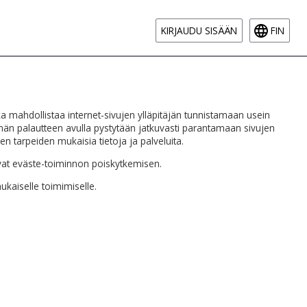
KIRJAUDU SISÄÄN
FIN
joka mahdollistaa internet-sivujen ylläpitäjän tunnistamaan usein
Tämän palautteen avulla pystytään jatkuvasti parantamaan sivujen
jen tarpeiden mukaisia tietoja ja palveluita.
tavat eväste-toiminnon poiskytkemisen.
ukaiselle toimimiselle.