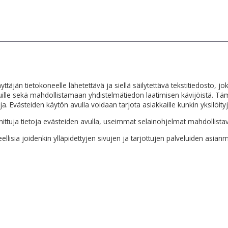
äyttäjän tietokoneelle lähetettävä ja siellä säilytettävä tekstitiedosto, 
sivuille sekä mahdollistamaan yhdistelmätiedon laatimisen kävijöistä. 
oja. Evästeiden käytön avulla voidaan tarjota asiakkaille kunkin yksilöity
mainittuja tietoja evästeiden avulla, useimmat selainohjelmat mahdollis
llisia joidenkin ylläpidettyjen sivujen ja tarjottujen palveluiden asianm