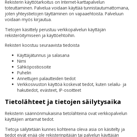
Rekisterin käyttötarkoitus on Internet-karttapalvelun
toteuttaminen. Palvelua voidaan käyttää tunnistautumattomana,
joten yhteystietojen täyttäminen on vapaaehtoista. Palveluun
voidaan myös kirjautua.
Tietojen käsittely perustuu verkkopalvelun käyttäjän
rekisteröitymiseen ja käyttöehtoihin.
Rekisteri koostuu seuraavista tiedoista
Käyttäjätunnus ja salasana
Nimi
Sähköpostiosoite
Puhelin
Annettujen palautteiden tiedot
Verkkosivuston käyttöä koskevat tiedot, kuten selailu- ja
hakutiedot, evästeet, IP-osoitteet
Tietolähteet ja tietojen säilytysaika
Rekisterin säännönmukaisina tietolähteinä ovat verkkopalvelun
käyttäjien antamat tiedot.
Tietoja säilytetään kunnes kohteena oleva asia on käsitelty ja
tiedot eivät enää ole rekisterinpitäjän tai palvelun käyttäjän