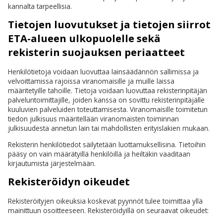
kannalta tarpeellisia.
Tietojen luovutukset ja tietojen siirrot
ETA-alueen ulkopuolelle sekä
rekisterin suojauksen periaatteet
Henkilötietoja voidaan luovuttaa lainsäädännön sallimissa ja
velvoittamissa rajoissa viranomaisille ja muille laissa
määritetyille tahoille. Tietoja voidaan luovuttaa rekisterinpitäjän
palveluntoimittajille, joiden kanssa on sovittu rekisterinpitäjälle
kuuluvien palveluiden toteuttamisesta. Viranomaisille toimitetun
tiedon julkisuus määritellään viranomaisten toiminnan
julkisuudesta annetun lain tai mahdollisten erityislakien mukaan.
Rekisterin henkilötiedot säilytetään luottamuksellisina. Tietoihin
pääsy on vain määrätyillä henkilöillä ja heiltäkin vaaditaan
kirjautumista järjestelmään.
Rekisteröidyn oikeudet
Rekisteröityjen oikeuksia koskevat pyynnöt tulee toimittaa yllä
mainittuun osoitteeseen. Rekisteröidyillä on seuraavat oikeudet: