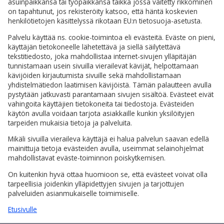
asuinpaikkansa tai työpaikkansa taikka jossa väitetty rikkominen
on tapahtunut, jos rekisteröity katsoo, että häntä koskevien
henkilötietojen käsittelyssä rikotaan EU:n tietosuoja-asetusta.
Palvelu käyttää ns. cookie-toimintoa eli evästeitä. Eväste on pieni,
käyttäjän tietokoneelle lähetettävä ja siellä säilytettävä
tekstitiedosto, joka mahdollistaa internet-sivujen ylläpitäjän
tunnistamaan usein sivuilla vierailevat kävijät, helpottamaan
kävijöiden kirjautumista sivuille sekä mahdollistamaan
yhdistelmätiedon laatimisen kävijöistä. Tämän palautteen avulla
pystytään jatkuvasti parantamaan sivujen sisältöä. Evästeet eivät
vahingoita käyttäjien tietokoneita tai tiedostoja. Evästeiden
käytön avulla voidaan tarjota asiakkaille kunkin yksilöityjen
tarpeiden mukaisia tietoja ja palveluita.
Mikäli sivuilla vieraileva käyttäjä ei halua palvelun saavan edellä
mainittuja tietoja evästeiden avulla, useimmat selainohjelmat
mahdollistavat eväste-toiminnon poiskytkemisen.
On kuitenkin hyvä ottaa huomioon se, että evästeet voivat olla
tarpeellisia joidenkin ylläpidettyjen sivujen ja tarjottujen
palveluiden asianmukaiselle toimimiselle.
Etusivulle