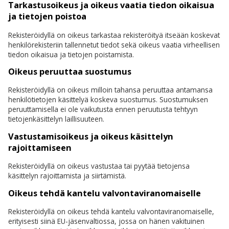
Tarkastusoikeus ja oikeus vaatia tiedon oikaisua
ja tietojen poistoa
Rekisteröidyllä on oikeus tarkastaa rekisteröityä itseään koskevat
henkilörekisteriin tallennetut tiedot sekä oikeus vaatia virheellisen
tiedon oikaisua ja tietojen poistamista.
Oikeus peruuttaa suostumus
Rekisteröidyllä on oikeus milloin tahansa peruuttaa antamansa
henkilötietojen käsittelyä koskeva suostumus. Suostumuksen
peruuttamisella ei ole vaikutusta ennen peruutusta tehtyyn
tietojenkäsittelyn laillisuuteen.
Vastustamisoikeus ja oikeus käsittelyn
rajoittamiseen
Rekisteröidyllä on oikeus vastustaa tai pyytää tietojensa
käsittelyn rajoittamista ja siirtämistä.
Oikeus tehdä kantelu valvontaviranomaiselle
Rekisteröidyllä on oikeus tehdä kantelu valvontaviranomaiselle,
erityisesti siinä EU-jäsenvaltiossa, jossa on hänen vakituinen