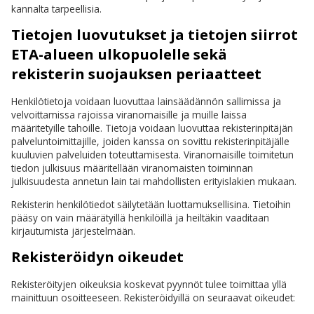
kannalta tarpeellisia.
Tietojen luovutukset ja tietojen siirrot
ETA-alueen ulkopuolelle sekä
rekisterin suojauksen periaatteet
Henkilötietoja voidaan luovuttaa lainsäädännön sallimissa ja
velvoittamissa rajoissa viranomaisille ja muille laissa
määritetyille tahoille. Tietoja voidaan luovuttaa rekisterinpitäjän
palveluntoimittajille, joiden kanssa on sovittu rekisterinpitäjälle
kuuluvien palveluiden toteuttamisesta. Viranomaisille toimitetun
tiedon julkisuus määritellään viranomaisten toiminnan
julkisuudesta annetun lain tai mahdollisten erityislakien mukaan.
Rekisterin henkilötiedot säilytetään luottamuksellisina. Tietoihin
pääsy on vain määrätyillä henkilöillä ja heiltäkin vaaditaan
kirjautumista järjestelmään.
Rekisteröidyn oikeudet
Rekisteröityjen oikeuksia koskevat pyynnöt tulee toimittaa yllä
mainittuun osoitteeseen. Rekisteröidyillä on seuraavat oikeudet: