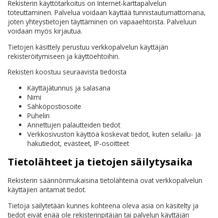
Rekisterin käyttötarkoitus on Internet-karttapalvelun
toteuttaminen. Palvelua voidaan käyttää tunnistautumattomana,
joten yhteystietojen täyttäminen on vapaaehtoista. Palveluun
voidaan myös kirjautua.
Tietojen käsittely perustuu verkkopalvelun käyttäjän
rekisteröitymiseen ja käyttöehtoihin.
Rekisteri koostuu seuraavista tiedoista
Käyttäjätunnus ja salasana
Nimi
Sähköpostiosoite
Puhelin
Annettujen palautteiden tiedot
Verkkosivuston käyttöä koskevat tiedot, kuten selailu- ja
hakutiedot, evästeet, IP-osoitteet
Tietolähteet ja tietojen säilytysaika
Rekisterin säännönmukaisina tietolähteinä ovat verkkopalvelun
käyttäjien antamat tiedot.
Tietoja säilytetään kunnes kohteena oleva asia on käsitelty ja
tiedot eivät enää ole rekisterinpitäjän tai palvelun käyttäjän