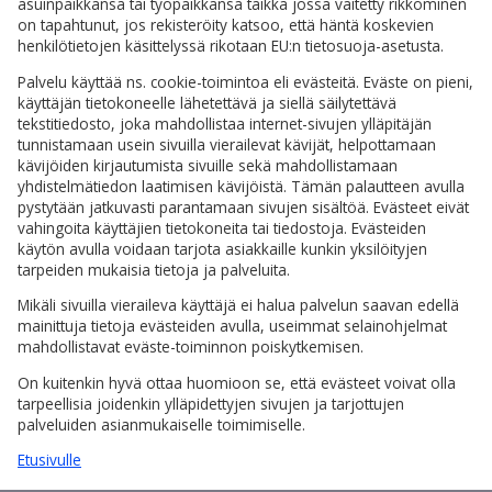
asuinpaikkansa tai työpaikkansa taikka jossa väitetty rikkominen
on tapahtunut, jos rekisteröity katsoo, että häntä koskevien
henkilötietojen käsittelyssä rikotaan EU:n tietosuoja-asetusta.
Palvelu käyttää ns. cookie-toimintoa eli evästeitä. Eväste on pieni,
käyttäjän tietokoneelle lähetettävä ja siellä säilytettävä
tekstitiedosto, joka mahdollistaa internet-sivujen ylläpitäjän
tunnistamaan usein sivuilla vierailevat kävijät, helpottamaan
kävijöiden kirjautumista sivuille sekä mahdollistamaan
yhdistelmätiedon laatimisen kävijöistä. Tämän palautteen avulla
pystytään jatkuvasti parantamaan sivujen sisältöä. Evästeet eivät
vahingoita käyttäjien tietokoneita tai tiedostoja. Evästeiden
käytön avulla voidaan tarjota asiakkaille kunkin yksilöityjen
tarpeiden mukaisia tietoja ja palveluita.
Mikäli sivuilla vieraileva käyttäjä ei halua palvelun saavan edellä
mainittuja tietoja evästeiden avulla, useimmat selainohjelmat
mahdollistavat eväste-toiminnon poiskytkemisen.
On kuitenkin hyvä ottaa huomioon se, että evästeet voivat olla
tarpeellisia joidenkin ylläpidettyjen sivujen ja tarjottujen
palveluiden asianmukaiselle toimimiselle.
Etusivulle