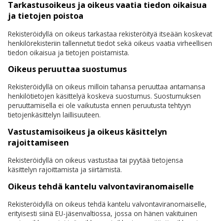
Tarkastusoikeus ja oikeus vaatia tiedon oikaisua
ja tietojen poistoa
Rekisteröidyllä on oikeus tarkastaa rekisteröityä itseään koskevat
henkilörekisteriin tallennetut tiedot sekä oikeus vaatia virheellisen
tiedon oikaisua ja tietojen poistamista.
Oikeus peruuttaa suostumus
Rekisteröidyllä on oikeus milloin tahansa peruuttaa antamansa
henkilötietojen käsittelyä koskeva suostumus. Suostumuksen
peruuttamisella ei ole vaikutusta ennen peruutusta tehtyyn
tietojenkäsittelyn laillisuuteen.
Vastustamisoikeus ja oikeus käsittelyn
rajoittamiseen
Rekisteröidyllä on oikeus vastustaa tai pyytää tietojensa
käsittelyn rajoittamista ja siirtämistä.
Oikeus tehdä kantelu valvontaviranomaiselle
Rekisteröidyllä on oikeus tehdä kantelu valvontaviranomaiselle,
erityisesti siinä EU-jäsenvaltiossa, jossa on hänen vakituinen