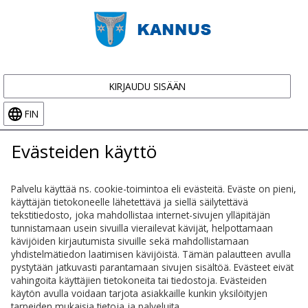
KIRJAUDU SISÄÄN
FIN
Evästeiden käyttö
Palvelu käyttää ns. cookie-toimintoa eli evästeitä. Eväste on pieni,
käyttäjän tietokoneelle lähetettävä ja siellä säilytettävä
tekstitiedosto, joka mahdollistaa internet-sivujen ylläpitäjän
tunnistamaan usein sivuilla vierailevat kävijät, helpottamaan
kävijöiden kirjautumista sivuille sekä mahdollistamaan
yhdistelmätiedon laatimisen kävijöistä. Tämän palautteen avulla
pystytään jatkuvasti parantamaan sivujen sisältöä. Evästeet eivät
vahingoita käyttäjien tietokoneita tai tiedostoja. Evästeiden
käytön avulla voidaan tarjota asiakkaille kunkin yksilöityjen
tarpeiden mukaisia tietoja ja palveluita.