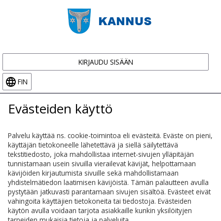
KIRJAUDU SISÄÄN
FIN
Evästeiden käyttö
Palvelu käyttää ns. cookie-toimintoa eli evästeitä. Eväste on pieni,
käyttäjän tietokoneelle lähetettävä ja siellä säilytettävä
tekstitiedosto, joka mahdollistaa internet-sivujen ylläpitäjän
tunnistamaan usein sivuilla vierailevat kävijät, helpottamaan
kävijöiden kirjautumista sivuille sekä mahdollistamaan
yhdistelmätiedon laatimisen kävijöistä. Tämän palautteen avulla
pystytään jatkuvasti parantamaan sivujen sisältöä. Evästeet eivät
vahingoita käyttäjien tietokoneita tai tiedostoja. Evästeiden
käytön avulla voidaan tarjota asiakkaille kunkin yksilöityjen
tarpeiden mukaisia tietoja ja palveluita.