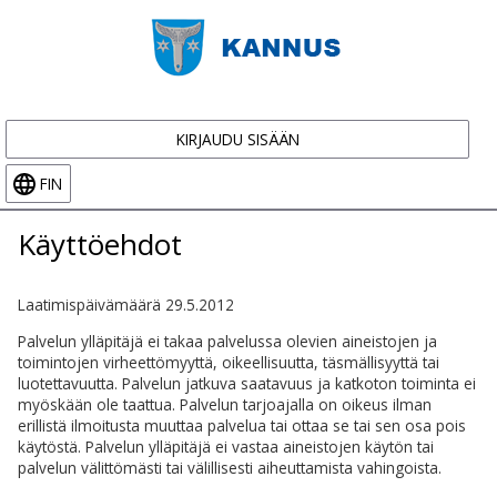
KIRJAUDU SISÄÄN
FIN
Käyttöehdot
Laatimispäivämäärä 29.5.2012
Palvelun ylläpitäjä ei takaa palvelussa olevien aineistojen ja
toimintojen virheettömyyttä, oikeellisuutta, täsmällisyyttä tai
luotettavuutta. Palvelun jatkuva saatavuus ja katkoton toiminta ei
myöskään ole taattua. Palvelun tarjoajalla on oikeus ilman
erillistä ilmoitusta muuttaa palvelua tai ottaa se tai sen osa pois
käytöstä. Palvelun ylläpitäjä ei vastaa aineistojen käytön tai
palvelun välittömästi tai välillisesti aiheuttamista vahingoista.